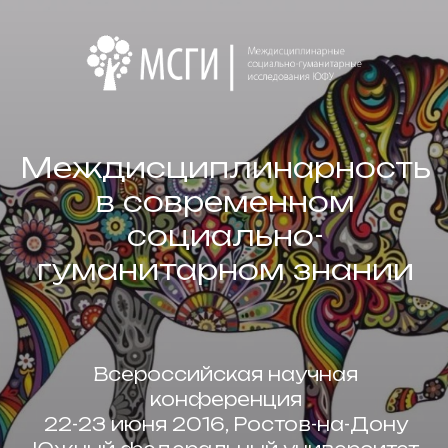
Междисциплинарность
в современном
социально-
гуманитарном знании
Всероссийская научная
конференция
22-23 июня 2016, Ростов-на-Дону