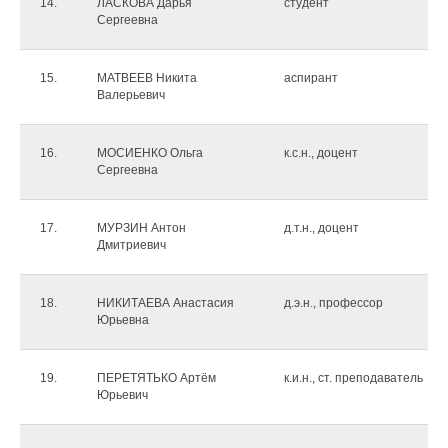
14.
ЛАСКОВА Дарья
студент
Сергеевна
15.
МАТВЕЕВ Никита
аспирант
Валерьевич
16.
МОСИЕНКО Ольга
к.с.н., доцент
Сергеевна
17.
МУРЗИН Антон
д.т.н., доцент
Дмитриевич
18.
НИКИТАЕВА Анастасия
д.э.н., профессор
Юрьевна
19.
ПЕРЕТЯТЬКО Артём
к.и.н., ст. преподаватель
Юрьевич