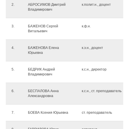
2.
АБРОСИМОВ Дмитрий
к.полит.н., доцент
Владимирович
3.
БАЖЕНОВ Сергей
к.ф.н.
Витальевич
4.
БАЖЕНОВА Елена
к.э.н., доцент
Юрьевна
5.
БЕДРИК Андрей
к.с.н., директор
Владимирович
6.
БЕСПАЛОВА Анна
к.с.н., ст. преподаватель
Александровна
7.
БОЕВА Ксения Юрьевна
ст. преподаватель