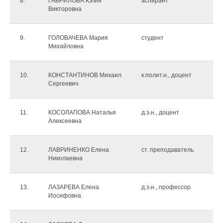
8.
ГАВРИЛОВА Юлия
аспирант
Викторовна
9.
ГОЛОВАЧЕВА Мария
студент
Михайловна
10.
КОНСТАНТИНОВ Михаил
к.полит.н., доцент
Сергеевич
11.
КОСОЛАПОВА Наталья
д.э.н., доцент
Алексеевна
12.
ЛАВРИНЕНКО Елена
ст. преподаватель
Николаевна
13.
ЛАЗАРЕВА Елена
д.э.н., профессор
Иосифовна