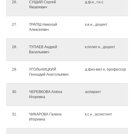
26.
СУЩИЙ Сергей
д.ф.н., г.н.с.
Яковлевич
27.
ТРАПШ Николай
к.и.н., доцент
Алексеевич
28.
ТУПАЕВ Андрей
к.полит.н., доцент
Васильевич
29.
УГОЛЬНИЦКИЙ
д.физ-мат.н, профессор
Геннадий Анатольевич
30.
ЧЕРЕВКОВА Алёна
аспирант
Игоревна
31.
ЧИКАРОВА Галина
к.с.н., ассистент
Игоревна