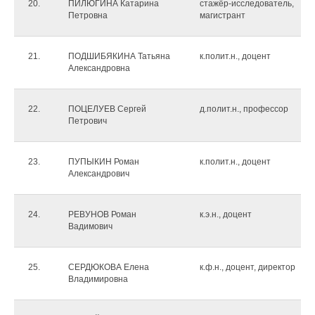
20.
ПИЛЮГИНА Катарина
стажёр-исследователь,
Петровна
магистрант
21.
ПОДШИБЯКИНА Татьяна
к.полит.н., доцент
Александровна
22.
ПОЦЕЛУЕВ Сергей
д.полит.н., профессор
Петрович
23.
ПУПЫКИН Роман
к.полит.н., доцент
Александрович
24.
РЕВУНОВ Роман
к.э.н., доцент
Вадимович
25.
СЕРДЮКОВА Елена
к.ф.н., доцент, директор
Владимировна