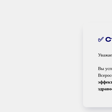
✅ 
Уважае
Вы усп
Всерос
эффект
здраво